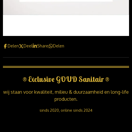
Delen
Deel
Share
Delen
®
Exclusive GOUD Sanitair
®
wij staan voor kwaliteit, milieu & duurzaamheid en long-life
producten.
sinds 2020, online sinds 2024