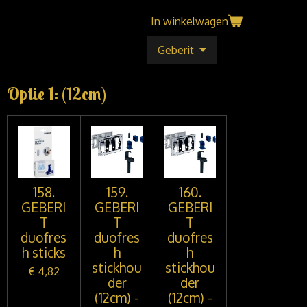
In winkelwagen
Optie 1: (12cm)
158.
159.
160.
GEBERI
GEBERI
GEBERI
T
T
T
duofres
duofres
duofres
h sticks
h
h
stickhou
stickhou
€ 4,82
der
der
(12cm) -
(12cm) -