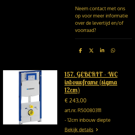
Neem contact met ons
op voor meer informatie
over de levertijd en/of
voorraad?
D
D
S
D
e
e
h
e
l
e
a
l
e
l
r
e
n
e
n
157. GEBERIT - WC
inbouwframe (sigma
12cm)
€ 243,00
art.nr. R500803111
- 12cm inbouw diepte
Bekijk details