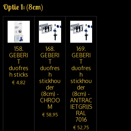
Optie 1: (8cm)
158.
168.
169.
GEBERI
GEBERI
GEBERI
T
T
T
duofres
duofres
duofres
h sticks
h
h
stickhou
stickhou
€ 4,82
der
der
(8cm) -
(8cm) -
CHROO
ANTRAC
M
IETGRIJS
RAL
€ 58,95
7016
€ 52,75