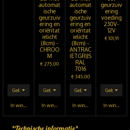
automat
automat
geurzuiv
ische
ische
ering
geurzuiv
geurzuiv
voeding
ering en
ering en
230V-
oriëntat
oriëntat
12V
ielicht
ielicht
€ 101,91
(8cm) -
(8cm) -
CHROO
ANTRAC
M
IETGRIJS
RAL
€ 275,00
7016
€ 345,00
In winkelwagen
In winkelwagen
In winkelwagen
In winkelwa
*Technische informatie*