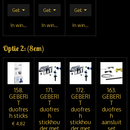
In winkelwagen
In winkelwagen
In winkelwagen
Optie 2: (8cm)
158.
171.
172.
163.
GEBERI
GEBERI
GEBERI
GEBERI
T
T
T
T
duofres
duofres
duofres
duofres
h sticks
h
h
h
stickhou
stickhou
aansluit
€ 4,82
der met
der met
set