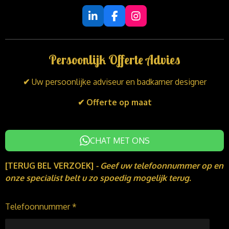
L
F
I
i
a
n
n
c
s
k
e
t
Persoonlijk Offerte Advies
e
b
a
d
o
g
I
o
r
✔
Uw persoonlijke adviseur en badkamer designer
n
k
a
m
✔ Offerte op maat
CHAT MET ONS
[TERUG BEL VERZOEK]
-
Geef uw telefoonnummer op en
onze specialist belt u zo spoedig mogelijk terug.
Telefoonnummer *