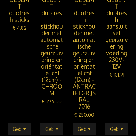
T
T
T
T
duofres
duofres
duofres
duofres
h sticks
h
h
h
stickhou
stickhou
aansluit
€ 4,82
der met
der met
set
automat
automat
geurzuiv
ische
ische
ering
geurzuiv
geurzuiv
voeding
ering en
ering en
230V-
oriëntat
oriëntat
12V
ielicht
ielicht
€ 101,91
(12cm) -
(12cm) -
CHROO
ANTRAC
M
IETGRIJS
RAL
€ 275,00
7016
€ 250,00