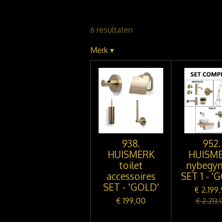
6 resultaten
Merk
▾
938.
952.
HUISMERK
HUISM
toilet
nybegyn
accessoires
SET 1 - '
SET - 'GOLD'
€ 2.199
€ 199,00
€ 2.213,