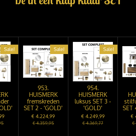
De in één klap klaar SET
Sale!
Sale!
Sale!
953.
954.
ERK
HUISMERK
HUISMERK
HU
der
fremskreden
luksus SET 3 -
stil
GOLD'
SET 2 - 'GOLD'
'GOLD'
SET 
,99
€ 4.224,99
€ 4.249,99
€ 
95
€ 4.359,95
€ 4.369,77
€