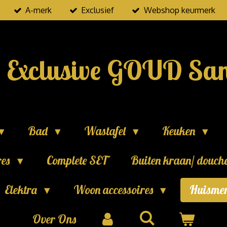
A-merk
Exclusief
Webshop keurmerk
Exclusive GOUD San
Bad
Wastafel
Keuken
res
Complete SET
Buiten kraan/ douch
Elektra
Woon accessoires
Huisme
Over Ons