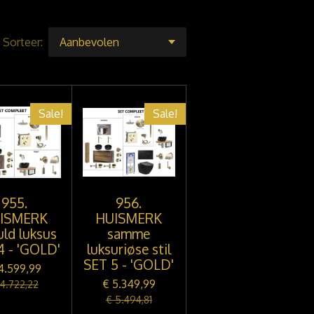
Sorteer:
Sale!
Sale!
955.
956.
ISMERK
HUISMERK
fuld luksus
samme
4 - 'GOLD'
luksuriøse stil
SET 5 - 'GOLD'
4.599,99
€ 5.349,99
 4.722,22
€ 5.494,81