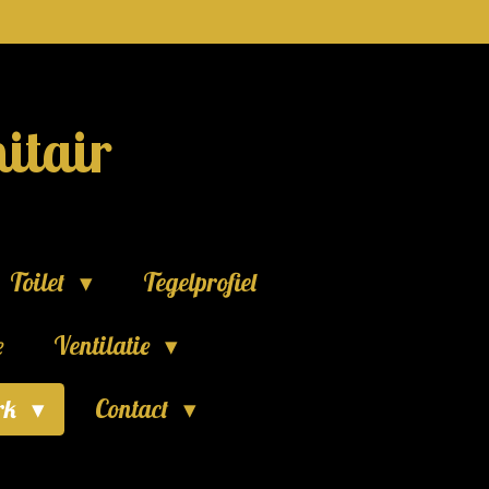
itair
Toilet
Tegelprofiel
e
Ventilatie
rk
Contact