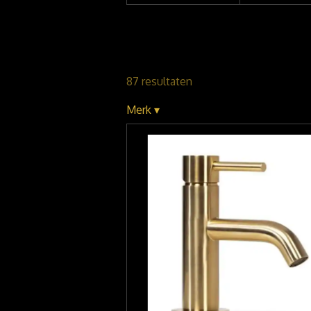
87 resultaten
Merk
▾