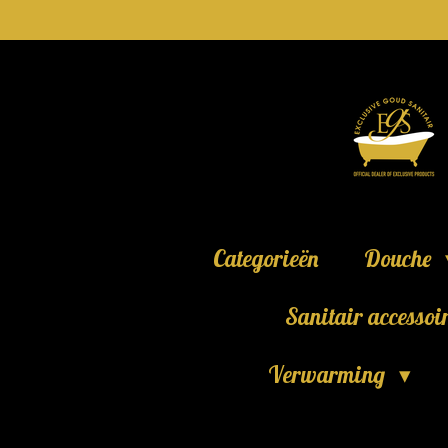
Ga
direct
naar
de
hoofdinhoud
Categorieën
Douche
Sanitair accessoi
Verwarming