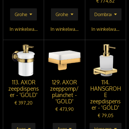
€ 774,62
In winkelwagen
In winkelwagen
In winkelwagen
113. AXOR
129. AXOR
114.
zeepdispens
zeeppomp/
HANSGROH
er - 'GOLD'
planchet -
E
'GOLD'
zeepdispens
€ 397,20
er - 'GOLD'
€ 473,90
€ 79,05