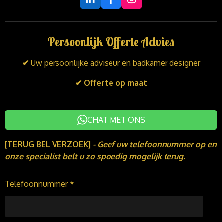
L
F
I
i
a
n
n
c
s
k
e
t
Persoonlijk Offerte Advies
e
b
a
d
o
g
I
o
r
✔
Uw persoonlijke adviseur en badkamer designer
n
k
a
m
✔ Offerte op maat
CHAT MET ONS
[TERUG BEL VERZOEK]
-
Geef uw telefoonnummer op en
onze specialist belt u zo spoedig mogelijk terug.
Telefoonnummer *