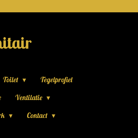
itair
Toilet
Tegelprofiel
e
Ventilatie
rk
Contact