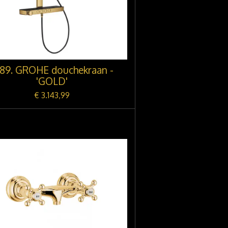
089. GROHE douchekraan -
'GOLD'
€ 3.143,99