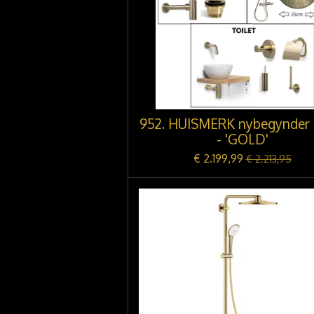
952. HUISMERK nybegynder 
- 'GOLD'
€ 2.199,99
€ 2.213,95