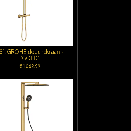
81. GROHE douchekraan -
'GOLD'
€ 1.062,99