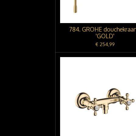
784. GROHE douchekraan
'GOLD'
€ 254,99