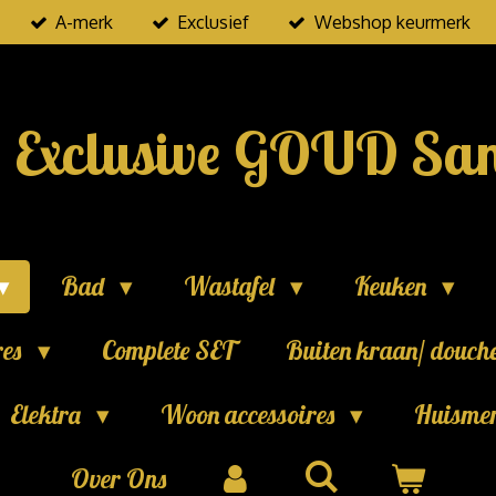
A-merk
Exclusief
Webshop keurmerk
Exclusive GOUD San
Bad
Wastafel
Keuken
res
Complete SET
Buiten kraan/ douch
Elektra
Woon accessoires
Huisme
Over Ons