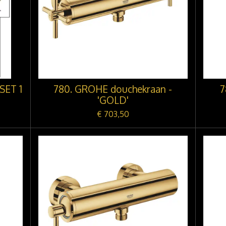
SET 1
780. GROHE douchekraan -
7
'GOLD'
€ 703,50