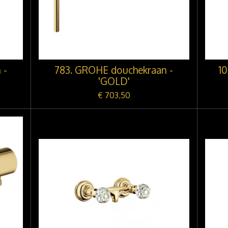
 -
783. GROHE douchekraan -
1
'GOLD'
€ 703,50