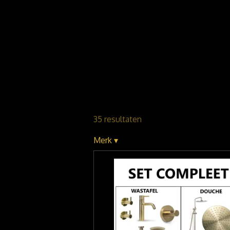
35 resultaten
Merk
▾