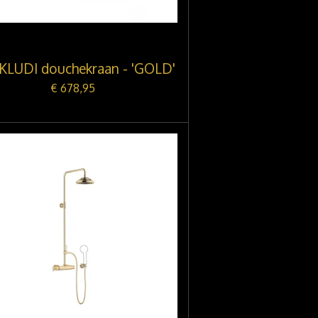
 KLUDI douchekraan - 'GOLD'
€ 678,95