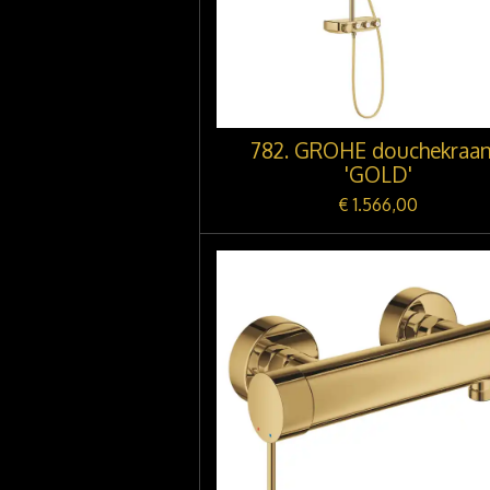
782. GROHE douchekraan
'GOLD'
€ 1.566,00