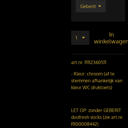
In
winkelwage
art.nr. R112360511
- Kleur: chroom (af te
stemmen afhankelijk van
kleur WC druktoets)
LET OP: zonder GEBERIT
duofresh sticks (zie art.nr.
R100008442)