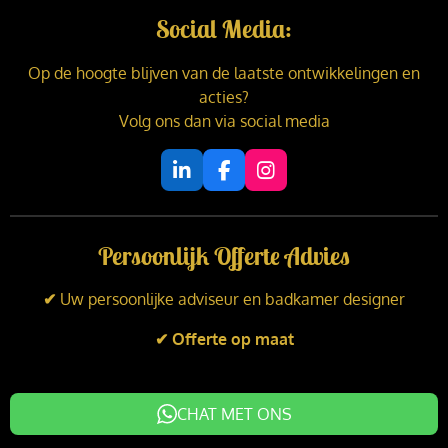
Social Media:
Op de hoogte blijven van de laatste ontwikkelingen en
acties?
Volg ons dan via social media
L
F
I
i
a
n
n
c
s
k
e
t
Persoonlijk Offerte Advies
e
b
a
d
o
g
I
o
r
✔
Uw persoonlijke adviseur en badkamer designer
n
k
a
m
✔ Offerte op maat
CHAT MET ONS