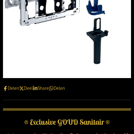
Delen
Deel
Share
Delen
®
Exclusive GOUD Sanitair
®