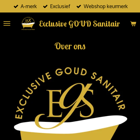
A-merk
Exclusief
Webshop keurmerk
Ga
direct
Exclusive GOUD Sanitair
naar
de
hoofdinhoud
Over ons