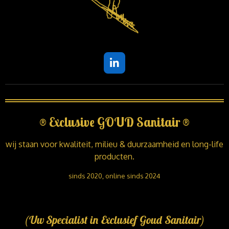
L
i
n
k
e
d
®
Exclusive GOUD Sanitair
®
I
n
wij staan voor kwaliteit, milieu & duurzaamheid en long-life
producten.
sinds 2020, online sinds 2024
(Uw Specialist in Exclusief Goud Sanitair)