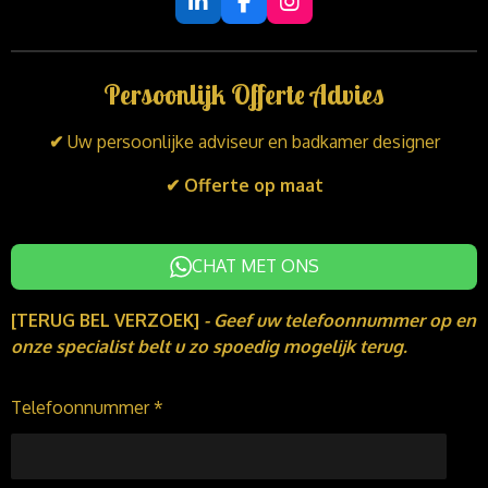
L
F
I
i
a
n
n
c
s
k
e
t
Persoonlijk Offerte Advies
e
b
a
d
o
g
I
o
r
✔
Uw persoonlijke adviseur en badkamer designer
n
k
a
m
✔ Offerte op maat
CHAT MET ONS
[TERUG BEL VERZOEK]
-
Geef uw telefoonnummer op en
onze specialist belt u zo spoedig mogelijk terug.
Telefoonnummer *