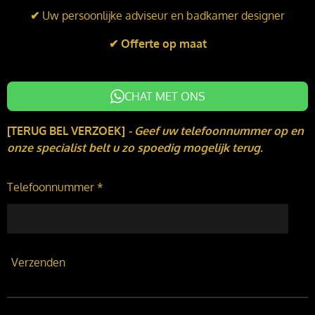
I
o
r
✔
Uw persoonlijke adviseur en badkamer designer
n
k
a
m
✔ Offerte op maat
CHAT MET ONS
[TERUG BEL VERZOEK]
-
Geef uw telefoonnummer op en
onze specialist belt u zo spoedig mogelijk terug.
Telefoonnummer *
Verzenden