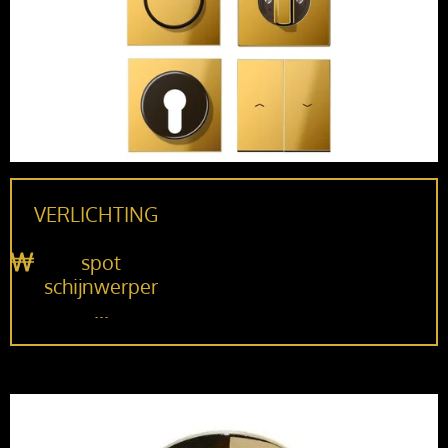
VERLICHTING
spot
schijnwerper
...