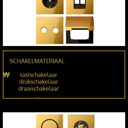
SCHAKELMATERIAAL
tastschakelaar
drukschakelaar
draaischakelaar
...