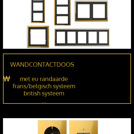
WANDCONTACTDOOS
met eu randaarde
frans/belgisch systeem
british systeem
...