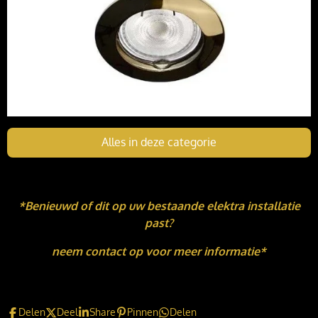
Alles in deze categorie
*Benieuwd of dit op uw bestaande elektra installatie
past?
neem contact op voor meer informatie*
Delen
Deel
Share
Pinnen
Delen