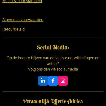
Milieu & duurzaamheid
Algemene voorwaarden
Retourbeleid
Social Media:
Op de hoogte blijven van de laatste ontwikkelingen en
acties?
Volg ons dan via social media
L
F
I
i
a
n
n
c
s
k
e
t
Persoonlijk Offerte Advies
e
b
a
d
o
g