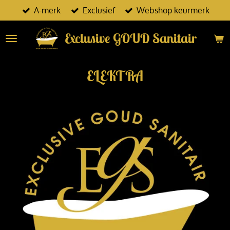
A-merk
Exclusief
Webshop keurmerk
Ga
direct
Exclusive GOUD Sanitair
naar
de
hoofdinhoud
ELEKTRA