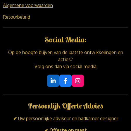
Algemene voorwaarden
Retourbeleid
Social Media:
Op de hoogte blijven van de laatste ontwikkelingen en
acties?
Volg ons dan via social media
L
F
I
i
a
n
n
c
s
k
e
t
Persoonlijk Offerte Advies
e
b
a
d
o
g
I
o
r
✔
Uw persoonlijke adviseur en badkamer designer
n
k
a
m
✔ Offerte op maat