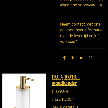
algemene voorwaarden)
Neem contact met ons
op voor meer informatie
over de levertijd en/of
voorraad?
D
D
S
D
e
e
h
e
l
e
a
l
e
l
r
e
n
e
n
110. GROHE -
wandhouder
€ 139,58
art.nr. R72014
Bekijk details