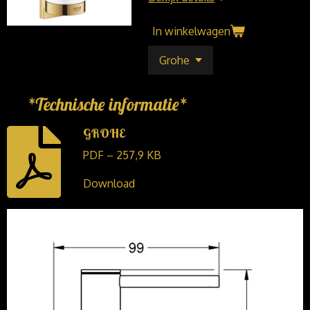
In winkelwagen
*Technische informatie*
GROHE
PDF – 257,9 KB
Download