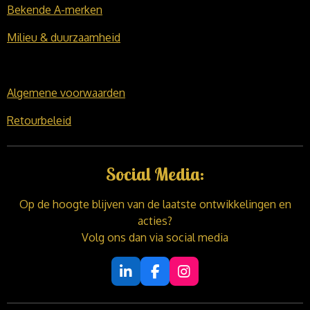
Bekende A-merken
Milieu & duurzaamheid
Algemene voorwaarden
Retourbeleid
Social Media:
Op de hoogte blijven van de laatste ontwikkelingen en
acties?
Volg ons dan via social media
L
F
I
i
a
n
n
c
s