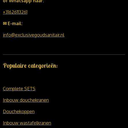
of Whatsapp naar:
+31626113261
✉ E-mail:
info@exclusivegoudsanitair.nl
Populaire categorieën:
Complete SETS
Inbouw douchekranen
Douchekoppen
Inbouw wastafelkranen