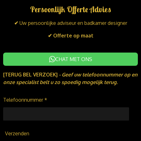
k
e
t
Persoonlijk Offerte Advies
e
b
a
d
o
g
I
o
r
✔
Uw persoonlijke adviseur en badkamer designer
n
k
a
m
✔ Offerte op maat
CHAT MET ONS
[TERUG BEL VERZOEK]
-
Geef uw telefoonnummer op en
onze specialist belt u zo spoedig mogelijk terug.
Telefoonnummer *
Verzenden