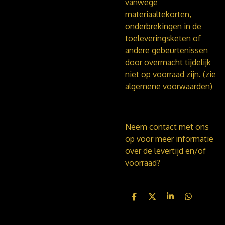
vanwege
materiaaltekorten,
onderbrekingen in de
toeleveringsketen of
andere gebeurtenissen
door overmacht tijdelijk
niet op voorraad zijn. (zie
algemene voorwaarden)
Neem contact met ons
op voor meer informatie
over de levertijd en/of
voorraad?
D
D
S
D
e
e
h
e
l
e
a
l
e
l
r
e