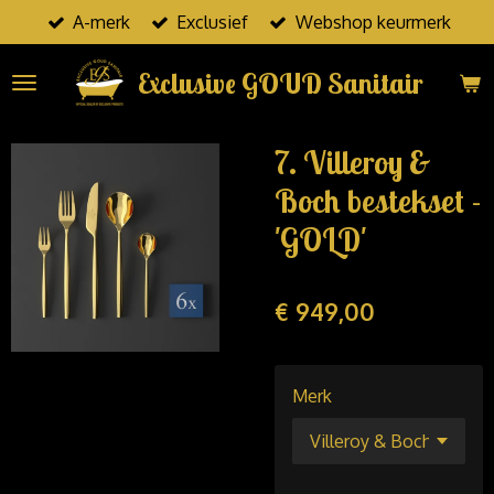
A-merk
Exclusief
Webshop keurmerk
Ga
direct
Exclusive GOUD Sanitair
naar
de
hoofdinhoud
7. Villeroy &
Boch bestekset -
'GOLD'
€ 949,00
Merk