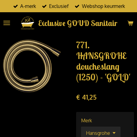
A-merk
Exclusief
Webshop keurmerk
Ga
direct
Exclusive GOUD Sanitair
naar
de
hoofdinhoud
771.
HANSGROHE
doucheslang
(1250) - 'GOLD'
€ 41,25
Merk