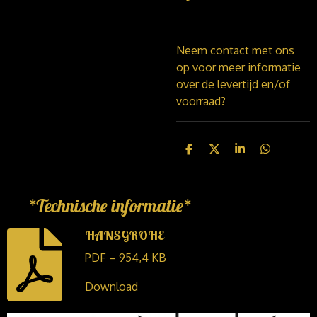
Neem contact met ons
op voor meer informatie
over de levertijd en/of
voorraad?
D
D
S
D
e
e
h
e
l
e
a
l
e
l
r
e
n
e
n
*Technische informatie*
HANSGROHE
PDF – 954,4 KB
Download