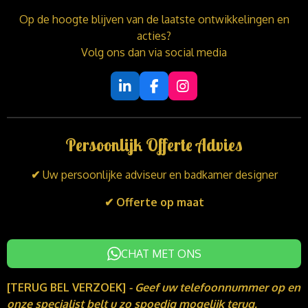
Op de hoogte blijven van de laatste ontwikkelingen en
acties?
Volg ons dan via social media
L
F
I
i
a
n
n
c
s
k
e
t
Persoonlijk Offerte Advies
e
b
a
d
o
g
I
o
r
✔
Uw persoonlijke adviseur en badkamer designer
n
k
a
m
✔ Offerte op maat
CHAT MET ONS
[TERUG BEL VERZOEK]
-
Geef uw telefoonnummer op en
onze specialist belt u zo spoedig mogelijk terug.