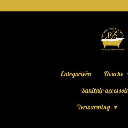
Ga
direct
naar
de
hoofdinhoud
Categorieën
Douche
Sanitair accessoi
Verwarming