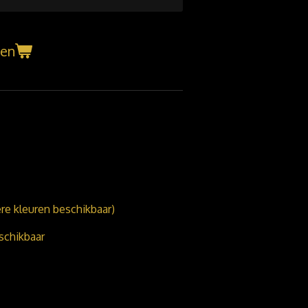
gen
ere kleuren beschikbaar)
schikbaar