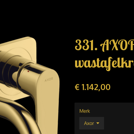
331. AXOR
wastafelk
€ 1.142,00
Merk