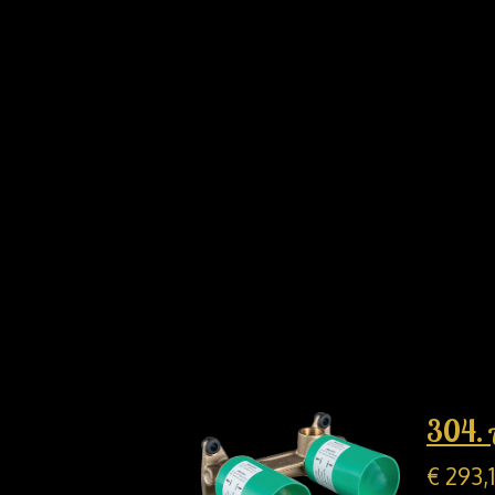
304. 
€ 293,