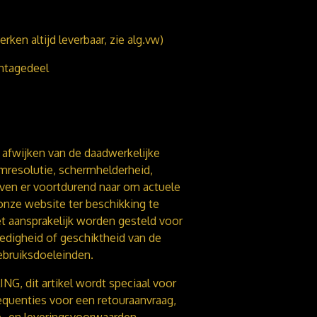
ken altijd leverbaar, zie alg.vw)
ntagedeel
afwijken van de daadwerkelijke
ermresolutie, schermhelderheid,
even er voortdurend naar om actuele
onze website ter beschikking te
et aansprakelijk worden gesteld voor
olledigheid of geschiktheid van de
ebruiksdoeleinden.
G, dit artikel wordt speciaal voor
equenties voor een retouraanvraag,
- en leveringsvoorwaarden.