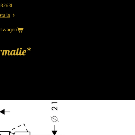
132631
tails
kelwagen
rmatie*