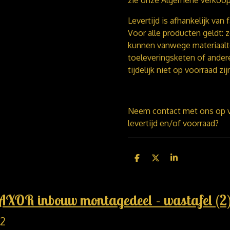
Levertijd is afhankelijk van 
Voor alle producten geldt: 
kunnen vanwege materiaalt
toeleveringsketen of ande
tijdelijk niet op voorraad z
Neem contact met ons op v
levertijd en/of voorraad?
D
D
S
e
e
h
l
e
a
e
l
r
n
e
AXOR inbouw montagedeel - wastafel (2
12