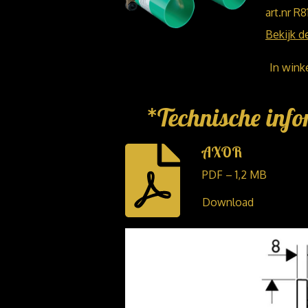
art.nr R8
Bekijk de
In win
*Technische info
AXOR
PDF – 1,2 MB
Download