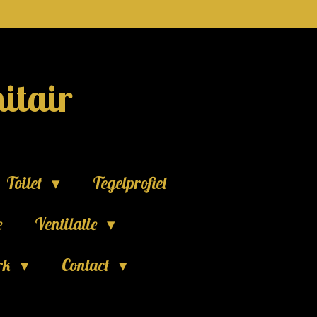
itair
Toilet
Tegelprofiel
e
Ventilatie
rk
Contact