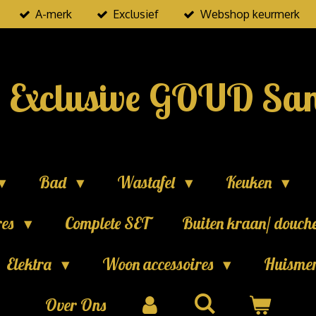
A-merk
Exclusief
Webshop keurmerk
Exclusive GOUD San
Bad
Wastafel
Keuken
res
Complete SET
Buiten kraan/ douch
Elektra
Woon accessoires
Huisme
Over Ons