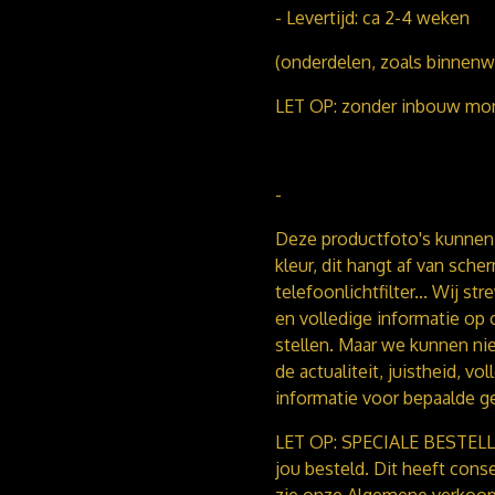
- Levertijd: ca 2-4 weken
(onderdelen, zoals binnenwer
LET OP: zonder inbouw mo
-
Deze productfoto's kunnen 
kleur, dit hangt af van sch
telefoonlichtfilter...
Wij str
en volledige informatie op 
stellen. Maar we kunnen ni
de actualiteit, juistheid, v
informatie voor bepaalde g
LET OP: SPECIALE BESTELLIN
jou besteld. Dit heeft cons
zie onze Algemene verkoop