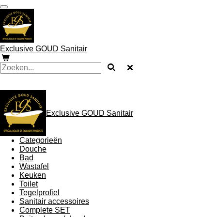
Ga
direct
naar
de
hoofdinhoud
Exclusive GOUD Sanitair
Exclusive GOUD Sanitair
Categorieën
Douche
Bad
Wastafel
Keuken
Toilet
Tegelprofiel
Sanitair accessoires
Complete SET