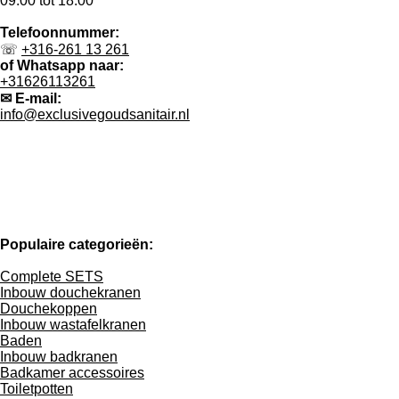
09:00 tot 18:00
Telefoonnummer:
☏
+316-261 13 261
of Whatsapp naar:
+31626113261
✉ E-mail:
info@exclusivegoudsanitair.nl
Populaire categorieën:
Complete SETS
Inbouw douchekranen
Douchekoppen
Inbouw wastafelkranen
Baden
Inbouw badkranen
Badkamer accessoires
Toiletpotten