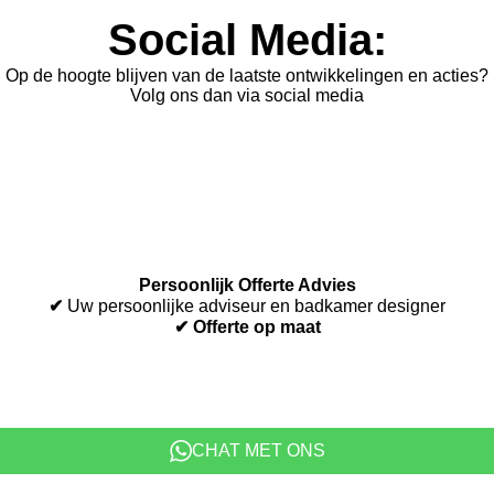
Social Media:
Op de hoogte blijven van de laatste ontwikkelingen en acties?
Volg ons dan via social media
L
F
I
i
a
n
n
c
s
k
e
t
e
b
a
d
o
g
I
o
r
Persoonlijk Offerte Advies
n
k
a
✔
Uw persoonlijke adviseur en badkamer designer
m
✔ Offerte op maat
CHAT MET ONS