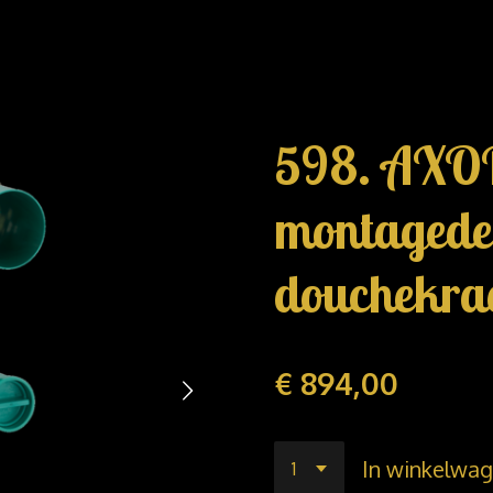
598. AXO
montagedee
douchekra
€ 894,00
In winkelwa