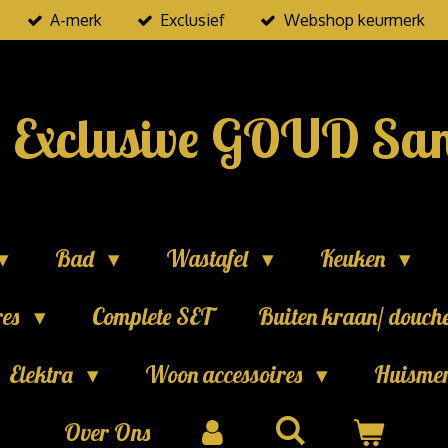
A-merk
Exclusief
Webshop keurmerk
Exclusive GOUD San
Bad
Wastafel
Keuken
res
Complete SET
Buiten kraan/ douch
Elektra
Woon accessoires
Huisme
Over Ons