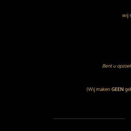
wij 
Bent u opzoek
(Wij maken
GEEN
geb