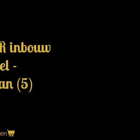
R inbouw
l -
an (5)
gen