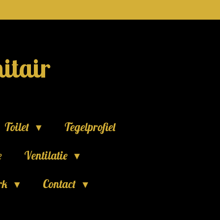
itair
Toilet
Tegelprofiel
e
Ventilatie
rk
Contact