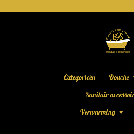
Ga
direct
naar
de
hoofdinhoud
Categorieën
Douche
Sanitair accessoi
Verwarming