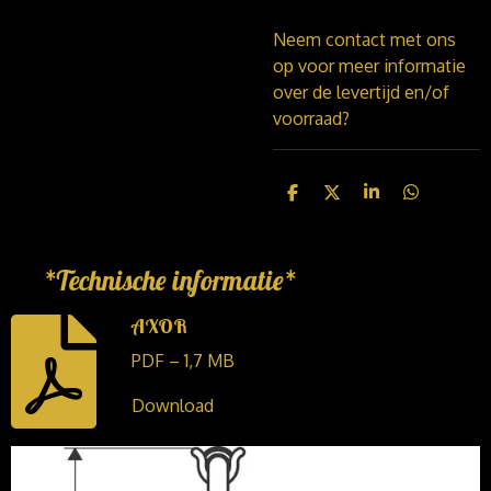
Neem contact met ons
op voor meer informatie
over de levertijd en/of
voorraad?
D
D
S
D
e
e
h
e
l
e
a
l
e
l
r
e
n
e
n
*Technische informatie*
AXOR
PDF – 1,7 MB
Download