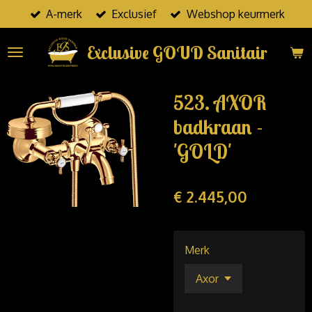
A-merk
Exclusief
Webshop keurmerk
Ga
direct
Exclusive GOUD Sanitair
naar
de
hoofdinhoud
523. AXOR
badkraan -
'GOLD'
€ 2.445,00
Merk