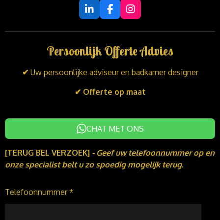
L
F
I
i
a
n
n
c
s
k
e
t
Persoonlijk Offerte Advies
e
b
a
d
o
g
I
o
r
✔
Uw persoonlijke adviseur en badkamer designer
n
k
a
m
✔ Offerte op maat
CHAT MET ONS
[TERUG BEL VERZOEK]
-
Geef uw telefoonnummer op en
onze specialist belt u zo spoedig mogelijk terug.
Telefoonnummer *