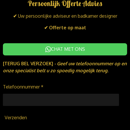
Persoonlijk Offerte Advies
e
b
a
d
o
g
I
o
r
✔
Uw persoonlijke adviseur en badkamer designer
n
k
a
m
✔ Offerte op maat
CHAT MET ONS
[TERUG BEL VERZOEK]
-
Geef uw telefoonnummer op en
onze specialist belt u zo spoedig mogelijk terug.
Telefoonnummer *
Verzenden