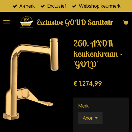
A-merk
Exclusief
Webshop keurmerk
Ga
direct
Exclusive GOUD Sanitair
naar
de
hoofdinhoud
260. AXOR
keukenkraan -
'GOLD'
€ 1.274,99
Merk