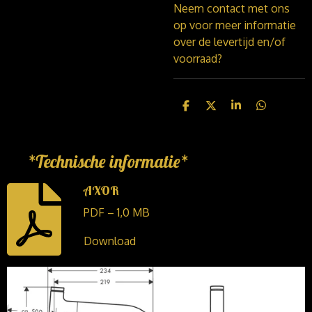
Neem contact met ons
op voor meer informatie
over de levertijd en/of
voorraad?
D
D
S
D
e
e
h
e
l
e
a
l
e
l
r
e
n
e
n
*Technische informatie*
AXOR
PDF – 1,0 MB
Download