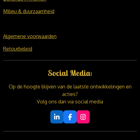
Milieu & duurzaamheid
Algemene voorwaarden
Retourbeleid
Social Media:
Op de hoogte blijven van de laatste ontwikkelingen en
acties?
Volg ons dan via social media
L
F
I
i
a
n
n
c
s
k
e
t