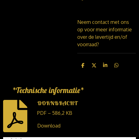
Neem contact met ons
op voor meer informatie
over de levertijd en/of
voorraad?
D
D
S
D
e
e
h
e
l
e
a
l
e
l
r
e
n
e
n
*Technische informatie*
DORNBRACHT
PDF – 586,2 KB
Download