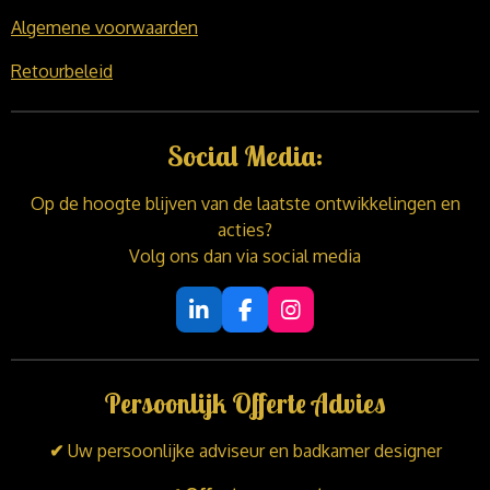
Algemene voorwaarden
Retourbeleid
Social Media:
Op de hoogte blijven van de laatste ontwikkelingen en
acties?
Volg ons dan via social media
L
F
I
i
a
n
n
c
s
k
e
t
Persoonlijk Offerte Advies
e
b
a
d
o
g
I
o
r
✔
Uw persoonlijke adviseur en badkamer designer
n
k
a
m