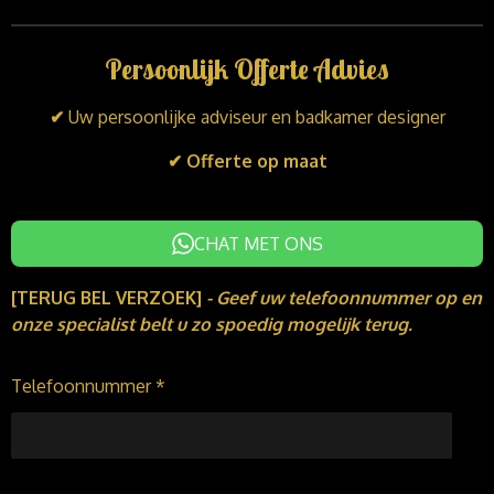
i
a
n
n
c
s
k
e
t
Persoonlijk Offerte Advies
e
b
a
d
o
g
I
o
r
✔
Uw persoonlijke adviseur en badkamer designer
n
k
a
m
✔ Offerte op maat
CHAT MET ONS
[TERUG BEL VERZOEK]
-
Geef uw telefoonnummer op en
onze specialist belt u zo spoedig mogelijk terug.
Telefoonnummer *