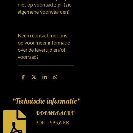
niet op voorraad zijn. (zie
algemene voorwaarden)
Neem contact met ons
op voor meer informatie
over de levertijd en/of
voorraad?
D
D
S
D
e
e
h
e
l
e
a
l
e
l
r
e
n
e
n
*Technische informatie*
DORNBRACHT
PDF – 595,6 KB