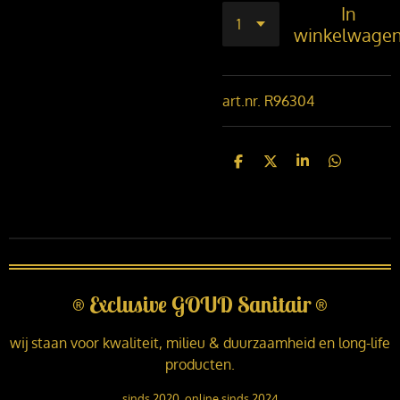
In
winkelwage
art.nr. R96304
D
D
S
D
e
e
h
e
l
e
a
l
e
l
r
e
n
e
n
®
Exclusive GOUD Sanitair
®
wij staan voor kwaliteit, milieu & duurzaamheid en long-life
producten.
sinds 2020, online sinds 2024