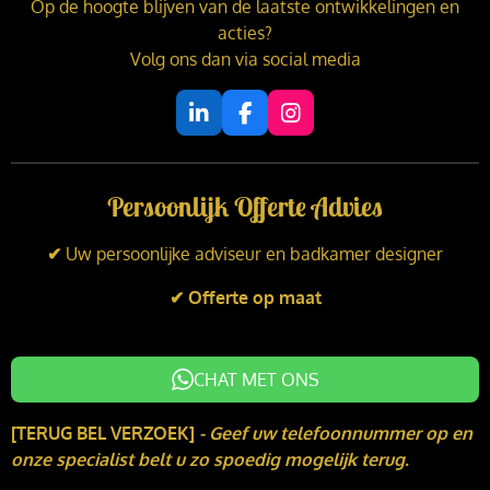
Op de hoogte blijven van de laatste ontwikkelingen en
acties?
Volg ons dan via social media
L
F
I
i
a
n
n
c
s
k
e
t
Persoonlijk Offerte Advies
e
b
a
d
o
g
I
o
r
✔
Uw persoonlijke adviseur en badkamer designer
n
k
a
m
✔ Offerte op maat
CHAT MET ONS
[TERUG BEL VERZOEK]
-
Geef uw telefoonnummer op en
onze specialist belt u zo spoedig mogelijk terug.