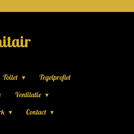
itair
Toilet
Tegelprofiel
e
Ventilatie
rk
Contact