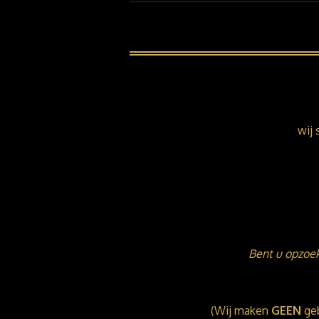
wij 
Bent u opzoek
(Wij maken
GEEN
geb