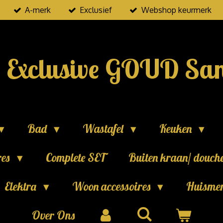
A-merk
Exclusief
Webshop keurmerk
Exclusive GOUD San
Bad
Wastafel
Keuken
res
Complete SET
Buiten kraan/ douch
Elektra
Woon accessoires
Huisme
Over Ons