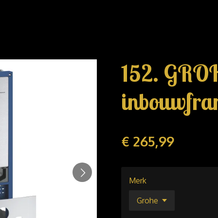
152. GRO
inbouwfra
€ 265,99
Merk