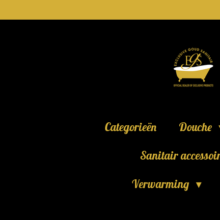
Ga
direct
naar
de
hoofdinhoud
Categorieën
Douche
Sanitair accessoi
Verwarming