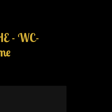
HE - WC-
me