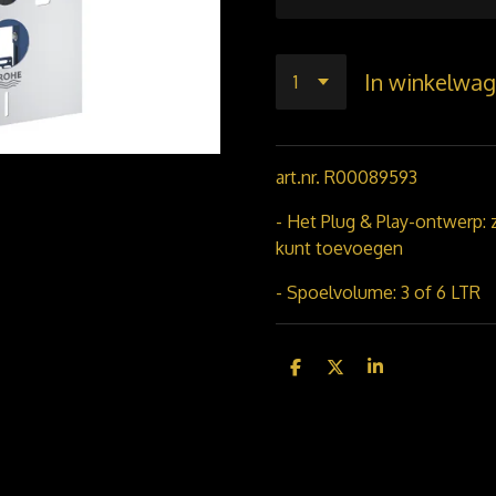
In winkelwa
art.nr. R00089593
- Het Plug & Play-ontwerp
kunt toevoegen
- Spoelvolume: 3 of 6 LTR
D
D
S
e
e
h
l
e
a
e
l
r
n
e