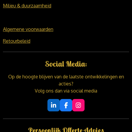
Milieu & duurzaamheid
Algemene voorwaarden
Retourbeleid
Social Media:
Op de hoogte blijven van de laatste ontwikkelingen en
acties?
Volg ons dan via social media
L
F
I
i
a
n
n
c
s
k
e
t
Persoonlijk Offerte Advies
e
b
a