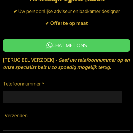
d
o
g
I
o
r
✔
Uw persoonlijke adviseur en badkamer designer
n
k
a
m
✔ Offerte op maat
CHAT MET ONS
[TERUG BEL VERZOEK]
-
Geef uw telefoonnummer op en
onze specialist belt u zo spoedig mogelijk terug.
Telefoonnummer *
Verzenden