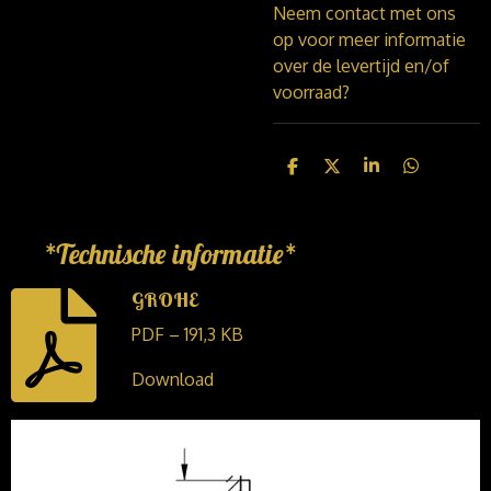
Neem contact met ons
op voor meer informatie
over de levertijd en/of
voorraad?
D
D
S
D
e
e
h
e
l
e
a
l
e
l
r
e
n
e
n
*Technische informatie*
GROHE
PDF – 191,3 KB
Download