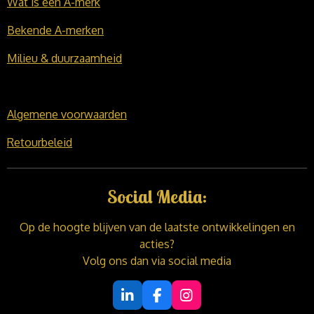
Wat is een A-merk
Bekende A-merken
Milieu & duurzaamheid
Algemene voorwaarden
Retourbeleid
Social Media:
Op de hoogte blijven van de laatste ontwikkelingen en
acties?
Volg ons dan via social media
L
F
I
i
a
n