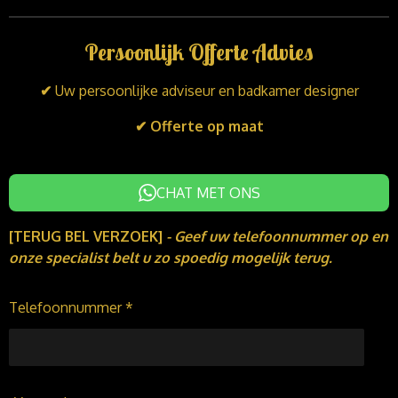
n
c
s
k
e
t
Persoonlijk Offerte Advies
e
b
a
d
o
g
I
o
r
✔
Uw persoonlijke adviseur en badkamer designer
n
k
a
m
✔ Offerte op maat
CHAT MET ONS
[TERUG BEL VERZOEK]
-
Geef uw telefoonnummer op en
onze specialist belt u zo spoedig mogelijk terug.
Telefoonnummer *