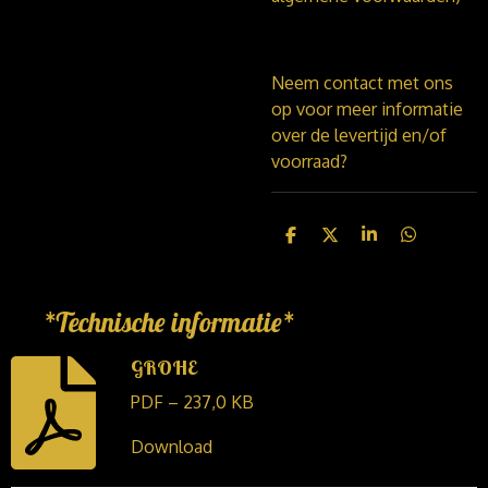
Neem contact met ons
op voor meer informatie
over de levertijd en/of
voorraad?
D
D
S
D
e
e
h
e
l
e
a
l
e
l
r
e
n
e
n
*Technische informatie*
GROHE
PDF – 237,0 KB
Download