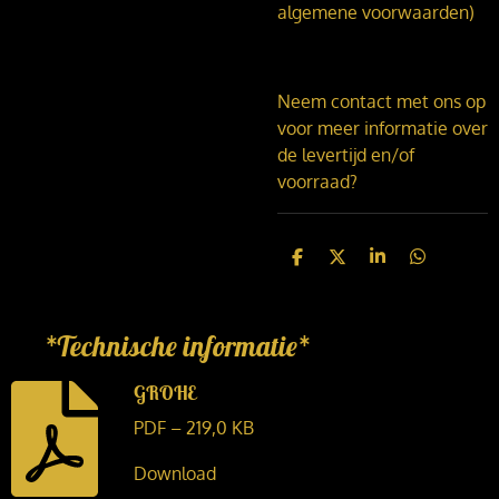
algemene voorwaarden)
Neem contact met ons op
voor meer informatie over
de levertijd en/of
voorraad?
D
D
S
D
e
e
h
e
l
e
a
l
e
l
r
e
n
e
n
*Technische informatie*
GROHE
PDF – 219,0 KB
Download