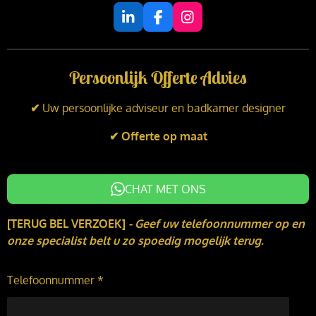
L
F
I
i
a
n
n
c
s
k
e
t
Persoonlijk Offerte Advies
e
b
a
d
o
g
I
o
r
✔
Uw persoonlijke adviseur en badkamer designer
n
k
a
m
✔ Offerte op maat
CHAT MET ONS
[TERUG BEL VERZOEK]
-
Geef uw telefoonnummer op en
onze specialist belt u zo spoedig mogelijk terug.
Telefoonnummer *