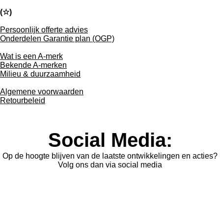
(
☆
)
Persoonlijk offerte advies
Onderdelen Garantie plan (OGP)
Wat is een A-merk
Bekende A-merken
Milieu & duurzaamheid
Algemene voorwaarden
Retourbeleid
Social Media:
Op de hoogte blijven van de laatste ontwikkelingen en acties?
Volg ons dan via social media
L
F
I
i
a
n
n
c
s
k
e
t