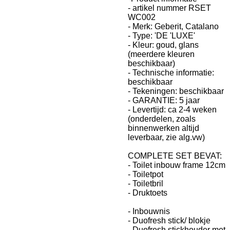
- artikel nummer RSET
WC002
- Merk: Geberit, Catalano
- Type: 'DE 'LUXE'
- Kleur: goud, glans
(meerdere kleuren
beschikbaar)
- Technische informatie:
beschikbaar
- Tekeningen: beschikbaar
- GARANTIE: 5 jaar
- Levertijd: ca 2-4 weken
(onderdelen, zoals
binnenwerken altijd
leverbaar, zie alg.vw)
COMPLETE SET BEVAT:
- Toilet inbouw frame 12cm
- Toiletpot
- Toiletbril
- Druktoets
- Inbouwnis
- Duofresh stick/ blokje
- Duofresh stickhouder met