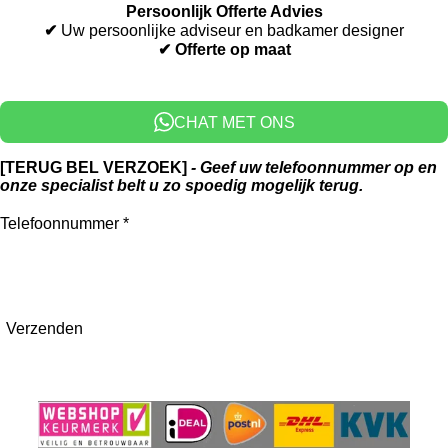
Persoonlijk Offerte Advies
e
b
a
✔
Uw persoonlijke adviseur en badkamer designer
d
o
g
✔ Offerte op maat
I
o
r
n
k
a
m
CHAT MET ONS
[TERUG BEL VERZOEK]
-
Geef uw telefoonnummer op en
onze specialist belt u zo spoedig mogelijk terug.
Telefoonnummer *
Verzenden