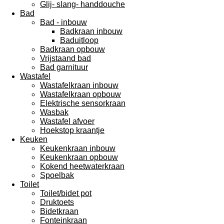
Glij- slang- handdouche
Bad
Bad - inbouw
Badkraan inbouw
Baduitloop
Badkraan opbouw
Vrijstaand bad
Bad garnituur
Wastafel
Wastafelkraan inbouw
Wastafelkraan opbouw
Elektrische sensorkraan
Wasbak
Wastafel afvoer
Hoekstop kraantje
Keuken
Keukenkraan inbouw
Keukenkraan opbouw
Kokend heetwaterkraan
Spoelbak
Toilet
Toilet/bidet pot
Druktoets
Bidetkraan
Fonteinkraan