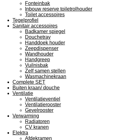
Fonteinbak
Inbouw reserve toiletrolhouder
Toilet accessoires
Tegelprofiel
Sanitair accessoires
Badkamer spiegel
Douchetray
Handdoek houder
Zeepdispenser
Wandhouder
Handgreep
Vuilnisbak
Zelf samen stellen
Wasmachinekraan
Complete SET
Buiten kraan/ douche
Ventilatie
Ventilatieventiel
Ventilatierooster
Gevelrooster
Verwarming
Radiatoren
CV kranen
Elektra
Afdekramen