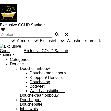
Ga
direct
naar
de
hoofdinhoud
Exclusive GOUD Sanitair
A-merk
Exclusief
Webshop keurmerk
Exclusive GOUD Sanitair
Categorieën
Douche
Douche - inbouw
Douchekraan inbouw
Knoppen/ Hendels
Douchekop
Body-jet
Wand-aansluitbocht
Douchekraan opbouw
Douchegoot
Doucheputje
Inbouwnis