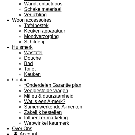
Wandcontactdoos
Schakelmateriaal
Verlichting
Woon accessoires
Tafelbestek
Keuken apparatuur
Mondverzorging
Schilderij
Huismerk
Wastafel
Douche
Bad
Toilet
Keuken
Contact
*Onderdelen Garantie plan
Veelgestelde vragen
Milieu & duurzaamheid
Wat is een A-merk?
Samenwerkende A-merken
Zakelijk bestellen
Influencer-marketing
Webwinkel keurmerk
Over Ons
Account