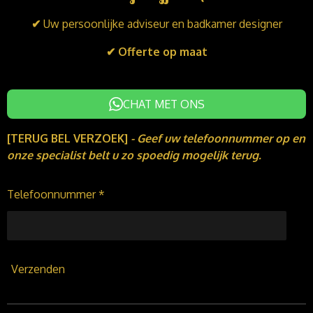
d
o
g
I
o
r
✔
Uw persoonlijke adviseur en badkamer designer
n
k
a
m
✔ Offerte op maat
CHAT MET ONS
[TERUG BEL VERZOEK]
-
Geef uw telefoonnummer op en
onze specialist belt u zo spoedig mogelijk terug.
Telefoonnummer *
Verzenden