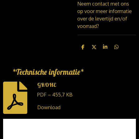
Neem contact met ons
op voor meer informatie
over de levertijd en/of
voorraad?
D
D
S
D
e
e
h
e
l
e
a
l
e
l
r
e
n
e
n
*Technische informatie*
GROHE
PDF – 455,7 KB
Download