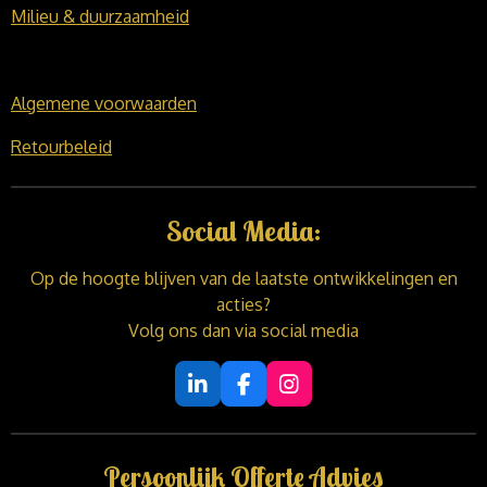
Milieu & duurzaamheid
Algemene voorwaarden
Retourbeleid
Social Media:
Op de hoogte blijven van de laatste ontwikkelingen en
acties?
Volg ons dan via social media
L
F
I
i
a
n
n
c
s
k
e
t
Persoonlijk Offerte Advies
e
b
a